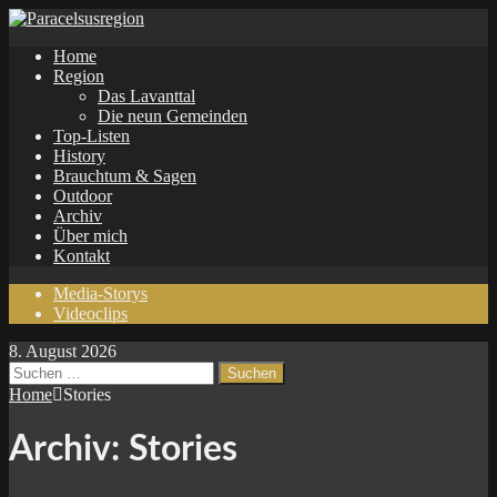
Home
Region
Das Lavanttal
Die neun Gemeinden
Top-Listen
History
Brauchtum & Sagen
Outdoor
Archiv
Über mich
Kontakt
Media-Storys
Videoclips
8. August 2026
Suchen
nach:
Home
Stories
Archiv:
Stories