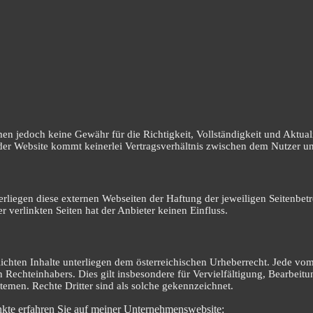
en jedoch keine Gewähr für die Richtigkeit, Vollständigkeit und Aktuali
g der Website kommt keinerlei Vertragsverhältnis zwischen dem Nutzer u
erliegen diese externen Webseiten der Haftung der jeweiligen Seitenbet
r verlinkten Seiten hat der Anbieter keinen Einfluss.
lichten Inhalte unterliegen dem österreichischen Urheberrecht. Jede vo
n Rechteinhabers. Dies gilt insbesondere für Vervielfältigung, Bearbei
emen. Rechte Dritter sind als solche gekennzeichnet.
kte erfahren Sie auf meiner Unternehmenswebsite: