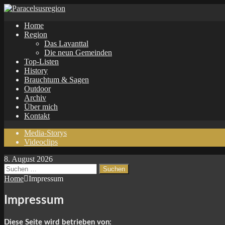
Home
Region
Das Lavanttal
Die neun Gemeinden
Top-Listen
History
Brauchtum & Sagen
Outdoor
Archiv
Über mich
Kontakt
Media-Storys
Videoclips
8. August 2026
Suchen
nach:
Home
Impressum
Impressum
Diese Seite wird betrieben von: