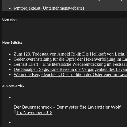
wmtprojekte.at (Unternehmenswebsite)
Über mich
Neue Beiträge
Zum 120. Todestag von Arnold Rikli: Die Heilkraft von Licht,
Gedenkveranstaltung für die Opfer der Hexenverfolgung im La
Gerhart Ellert – Eine literarische Wiederentdeckung im Festsaa
Die Saualpen-Sage: Eine Reise in die Vergangenheit des Lavant
Wenn die Berge leuchten: Die Tradition der Osterfeuer im Lava
Aus dem Archiv
Der Bauernschreck – Der mysteriöse Lavanttaler Wolf
15. November 2018