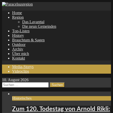
Home
Region
Das Lavanttal
Die neun Gemeinden
Top-Listen
History
Brauchtum & Sagen
Outdoor
Archiv
Über mich
Kontakt
Media-Storys
Videoclips
10. August 2026
Suchen
nach:
Historisches
Zum 120. Todestag von Arnold Rikli: