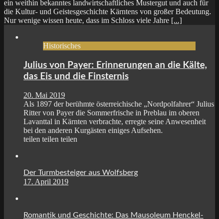
ein weithin bekanntes landwirtschaftliches Mustergut und auch für
die Kultur- und Geistesgeschichte Kärntens von großer Bedeutung.
Nur wenige wissen heute, dass im Schloss viele Jahre
[...]
Historisches
Julius von Payer: Erinnerungen an die Kälte,
das Eis und die Finsternis
20. Mai 2019
Als 1897 der berühmte österreichische „Nordpolfahrer“ Julius
Ritter von Payer die Sommerfrische in Preblau im oberen
Lavanttal in Kärnten verbrachte, erregte seine Anwesenheit
bei den anderen Kurgästen einiges Aufsehen.
teilen teilen teilen
Der Turmbesteiger aus Wolfsberg
17. April 2019
Romantik und Geschichte: Das Mausoleum Henckel-