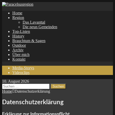
Home
Region
Das Lavanttal
Die neun Gemeinden
Top-Listen
History
Brauchtum & Sagen
Outdoor
Archiv
Über mich
Kontakt
Media-Storys
Videoclips
10. August 2026
Suchen
nach:
Home
Datenschutzerklärung
Datenschutzerklärung
Erklärung zur Informationspflicht