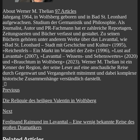
About Werner M. Thelian
97 Articles
Jahrgang 1964, in Wolfsberg geboren und in Bad St. Leonhard
aufgewachsen. Studium der Germanistik und Philosophie. Als
Journalist, Autor und PR-Fachmann hat er zahlreiche Reportagen,
Zeitungsserien und Bücher verfasst und gestaltet. Zu seinen
Büchern gehören unter anderem Werke über das Lavanttal, wie
»Bad St. Leonhard – Stadt mit Geschichte und Kultur« (1995),
»Reichenfels – Ein Markt im Wandel der Zeit« (1996), »Lust auf
Lavanttal« (2007), »Lavanttal – Wissens- und Sehenswertes« (2020)
und »Brauchtum in Wolfsberg« (2023). Werner M. Thelian ist ein
Kenner der Region, der seine Leser auf eine anschauliche Reise
durch Gegenwart und Vergangenheit mitnimmt und dabei komplexe
historische Zusammenhänge verständlich darstellt.
Website
Facebook
Previous
Die Reliquie des heiligen Valentin in Wolfsberg
Next
Ferdinand Raimund im Lavanttal – Eine wenig bekannte Reise des
großen Dramatikers
Related Articles