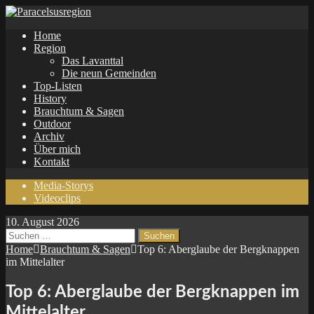
Home
Region
Das Lavanttal
Die neun Gemeinden
Top-Listen
History
Brauchtum & Sagen
Outdoor
Archiv
Über mich
Kontakt
Media-Storys
Videoclips
10. August 2026
Suchen
nach:
Home
Brauchtum & Sagen
Top 6: Aberglaube der Bergknappen
im Mittelalter
Top 6: Aberglaube der Bergknappen im
Mittelalter