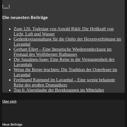
[…]
Die neuesten Beiträge
Zum 120. Todestag von Arnold Rikli: Die Heilkraft von
Licht, Luft und Wasser
Gedenkveranstaltung für die Opfer der Hexenverfolgung im
Lavanttal
Gerhart Ellert – Eine literarische Wiederentdeckung im
Festsaal des Wolfsberger Rathauses
Die Saualpen-Sage: Eine Reise in die Vergangenheit des
Lavanttals
Wenn die Berge leuchten: Die Tradition der Osterfeuer im
Lavanttal
Ferdinand Raimund im Lavanttal – Eine wenig bekannte
Reise des großen Dramatikers
Top 6: Aberglaube der Bergknappen im Mittelalter
Über mich
Neue Beiträge