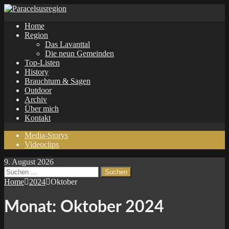
Home
Region
Das Lavanttal
Die neun Gemeinden
Top-Listen
History
Brauchtum & Sagen
Outdoor
Archiv
Über mich
Kontakt
Media-Storys
Videoclips
9. August 2026
Suchen
nach:
Home
2024
Oktober
Monat:
Oktober 2024