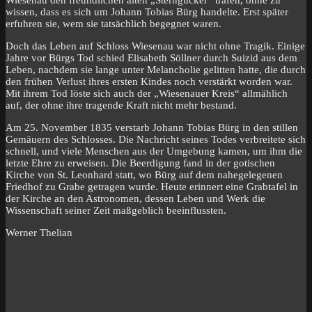
wissen, dass es sich um Johann Tobias Bürg handelte. Erst später
erfuhren sie, wem sie tatsächlich begegnet waren.
Doch das Leben auf Schloss Wiesenau war nicht ohne Tragik. Einige
Jahre vor Bürgs Tod schied Elisabeth Söllner durch Suizid aus dem
Leben, nachdem sie lange unter Melancholie gelitten hatte, die durch
den frühen Verlust ihres ersten Kindes noch verstärkt worden war.
Mit ihrem Tod löste sich auch der „Wiesenauer Kreis“ allmählich
auf, der ohne ihre tragende Kraft nicht mehr bestand.
Am 25. November 1835 verstarb Johann Tobias Bürg in den stillen
Gemäuern des Schlosses. Die Nachricht seines Todes verbreitete sich
schnell, und viele Menschen aus der Umgebung kamen, um ihm die
letzte Ehre zu erweisen. Die Beerdigung fand in der gotischen
Kirche von St. Leonhard statt, wo Bürg auf dem nahegelegenen
Friedhof zu Grabe getragen wurde. Heute erinnert eine Grabtafel in
der Kirche an den Astronomen, dessen Leben und Werk die
Wissenschaft seiner Zeit maßgeblich beeinflussten.
Werner Thelian