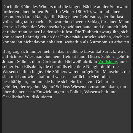
Doch die Kälte des Winters und die langen Nächte an der Sternwarte
forderten einen hohen Preis. Im Winter 1809/10, während einer
besonders klaren Nacht, erlitt Bürg einen Gehörsturz, der ihn fast
vollständig taub machte. Es war ein schwerer Schlag für einen Mann,
der sein Leben der Wissenschaft gewidmet hatte, und dennoch hielt
er unbeirrt an seiner Leidenschaft fest. Die Taubheit zwang ihn, sich
von seiner Lehrtätigkeit an der Universität zurückzuziehen, doch sie
konnte ihn nicht davon abhalten, weiterhin als Astronom zu arbeiten.
Bürg zog sich immer mehr in das friedliche Lavanttal zurück, wo er
auf Schloss Wiesenau eine neue Heimat fand. Dieses Schloss gehörte
Johann Söllner, dem Direktor der Bleiweißfabrik in
Wolfsberg
, und
seiner Frau Elisabeth, die ebenfalls eine tiefe Neugierde für die
Wissenschaften hegte. Die Söllners waren aufgeklärte Menschen, die
sich mit Landwirtschaft und wissenschaftlichen Methoden
beschäftigten, und um sie hatte sich ein Kreis von Gelehrten
gebildet, der regelmäßig auf Schloss Wiesenau zusammenkam, um
über die neuesten Entwicklungen in Politik, Wissenschaft und
Gesellschaft zu diskutieren.