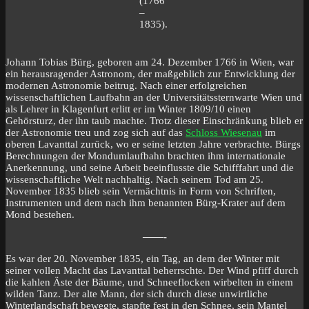
(1766
–
1835).
Johann Tobias Bürg, geboren am 24. Dezember 1766 in Wien, war
ein herausragender Astronom, der maßgeblich zur Entwicklung der
modernen Astronomie beitrug. Nach einer erfolgreichen
wissenschaftlichen Laufbahn an der Universitätssternwarte Wien und
als Lehrer in Klagenfurt erlitt er im Winter 1809/10 einen
Gehörsturz, der ihn taub machte. Trotz dieser Einschränkung blieb er
der Astronomie treu und zog sich auf das
Schloss Wiesenau
im
oberen Lavanttal zurück, wo er seine letzten Jahre verbrachte. Bürgs
Berechnungen der Mondumlaufbahn brachten ihm internationale
Anerkennung, und seine Arbeit beeinflusste die Schifffahrt und die
wissenschaftliche Welt nachhaltig. Nach seinem Tod am 25.
November 1835 blieb sein Vermächtnis in Form von Schriften,
Instrumenten und dem nach ihm benannten Bürg-Krater auf dem
Mond bestehen.
——-
Es war der 20. November 1835, ein Tag, an dem der Winter mit
seiner vollen Macht das Lavanttal beherrschte. Der Wind pfiff durch
die kahlen Äste der Bäume, und Schneeflocken wirbelten in einem
wilden Tanz. Der alte Mann, der sich durch diese unwirtliche
Winterlandschaft bewegte, stapfte fest in den Schnee, sein Mantel