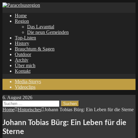
Home
Region
Das Lavanttal
Die neun Gemeinden
Top-Listen
History
Brauchtum & Sagen
Outdoor
Archiv
Über mich
Kontakt
Media-Storys
Videoclips
6. August 2026
Suchen
nach:
Home
Historisches
Johann Tobias Bürg: Ein Leben für die Sterne
Johann Tobias Bürg: Ein Leben für die
Sterne