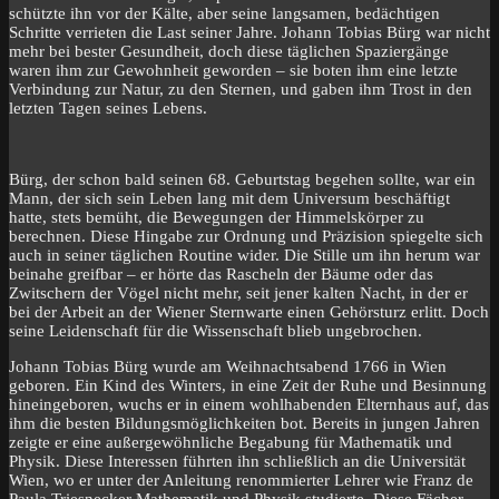
schützte ihn vor der Kälte, aber seine langsamen, bedächtigen
Schritte verrieten die Last seiner Jahre. Johann Tobias Bürg war nicht
mehr bei bester Gesundheit, doch diese täglichen Spaziergänge
waren ihm zur Gewohnheit geworden – sie boten ihm eine letzte
Verbindung zur Natur, zu den Sternen, und gaben ihm Trost in den
letzten Tagen seines Lebens.
Bürg, der schon bald seinen 68. Geburtstag begehen sollte, war ein
Mann, der sich sein Leben lang mit dem Universum beschäftigt
hatte, stets bemüht, die Bewegungen der Himmelskörper zu
berechnen. Diese Hingabe zur Ordnung und Präzision spiegelte sich
auch in seiner täglichen Routine wider. Die Stille um ihn herum war
beinahe greifbar – er hörte das Rascheln der Bäume oder das
Zwitschern der Vögel nicht mehr, seit jener kalten Nacht, in der er
bei der Arbeit an der Wiener Sternwarte einen Gehörsturz erlitt. Doch
seine Leidenschaft für die Wissenschaft blieb ungebrochen.
Johann Tobias Bürg wurde am Weihnachtsabend 1766 in Wien
geboren. Ein Kind des Winters, in eine Zeit der Ruhe und Besinnung
hineingeboren, wuchs er in einem wohlhabenden Elternhaus auf, das
ihm die besten Bildungsmöglichkeiten bot. Bereits in jungen Jahren
zeigte er eine außergewöhnliche Begabung für Mathematik und
Physik. Diese Interessen führten ihn schließlich an die Universität
Wien, wo er unter der Anleitung renommierter Lehrer wie Franz de
Paula Triesnecker Mathematik und Physik studierte. Diese Fächer