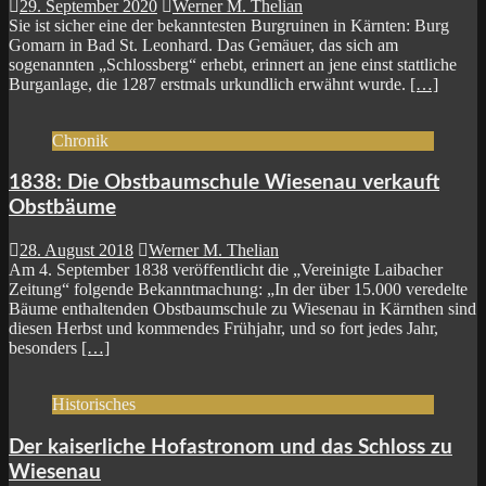
29. September 2020
Werner M. Thelian
Sie ist sicher eine der bekanntesten Burgruinen in Kärnten: Burg
Gomarn in Bad St. Leonhard. Das Gemäuer, das sich am
sogenannten „Schlossberg“ erhebt, erinnert an jene einst stattliche
Burganlage, die 1287 erstmals urkundlich erwähnt wurde.
[…]
Chronik
1838: Die Obstbaumschule Wiesenau verkauft
Obstbäume
28. August 2018
Werner M. Thelian
Am 4. September 1838 veröffentlicht die „Vereinigte Laibacher
Zeitung“ folgende Bekanntmachung: „In der über 15.000 veredelte
Bäume enthaltenden Obstbaumschule zu Wiesenau in Kärnthen sind
diesen Herbst und kommendes Frühjahr, und so fort jedes Jahr,
besonders
[…]
Historisches
Der kaiserliche Hofastronom und das Schloss zu
Wiesenau