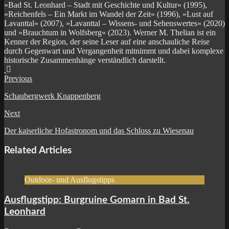
»Bad St. Leonhard – Stadt mit Geschichte und Kultur« (1995),
»Reichenfels – Ein Markt im Wandel der Zeit« (1996), »Lust auf
Lavanttal« (2007), »Lavanttal – Wissens- und Sehenswertes« (2020)
und »Brauchtum in Wolfsberg« (2023). Werner M. Thelian ist ein
Kenner der Region, der seine Leser auf eine anschauliche Reise
durch Gegenwart und Vergangenheit mitnimmt und dabei komplexe
historische Zusammenhänge verständlich darstellt.
Website
Facebook
Previous
Schaubergwerk Knappenberg
Next
Der kaiserliche Hofastronom und das Schloss zu Wiesenau
Related Articles
Outdoor- und Ausflugstipps
Ausflugstipp: Burgruine Gomarn in Bad St.
Leonhard