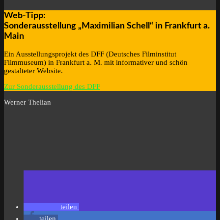
Web-Tipp:
Sonderausstellung „Maximilian Schell“ in Frankfurt a.
Main
Ein Ausstellungsprojekt des DFF (Deutsches Filminstitut
Filmmuseum) in Frankfurt a. M. mit informativer und schön
gestalteter Website.
Zur Sonderausstellung des DFF
Werner Thelian
teilen
teilen