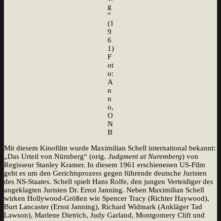
g
“
(1
9
6
1)
F
ot
o:
A
n
n
o,
O
N
B
Mit diesem Kinofilm wurde Maximilian Schell international bekannt:
„Das Urteil von Nürnberg“ (orig.
Judgment at Nuremberg
) von
Regisseur Stanley Kramer. In diesem 1961 erschienenen US-Film
geht es um den Gerichtsprozess gegen führende deutsche Juristen
des NS-Staates. Schell spielt Hans Rolfe, den jungen Verteidiger des
angeklagten Juristen Dr. Ernst Janning. Neben Maximilian Schell
wirken Hollywood-Größen wie Spencer Tracy (Richter Haywood),
Burt Lancaster (Ernst Janning), Richard Widmark (Ankläger Tad
Lawson), Marlene Dietrich, Judy Garland, Montgomery Clift und