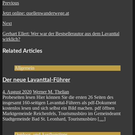
Website
Facebook
Previous
Jetzt online: quellenwanderwege.at
Next
Gerhart Ellert: Wer war der Bestsellerautor aus dem Lavanttal
wirklich?
Related Articles
Allgemein
Der neue Lavanttal-Führer
4. August 2020
Werner M. Thelian
Probeseiten lesen Hier können Sie die ersten 26 Seiten des
insgesamt 160-seitigen Lavanttal-Führers als pdf-Dokument
kostenlos lesen und sich selbst ein Bild machen. pdf öffnen
Marktgemeinde Reichenfels, Tourismusbüro im Gemeindeamt
Stadtgemeinde Bad St. Leonhard, Tourismusbüro
[…]
Outdoor- und Ausflugstipps