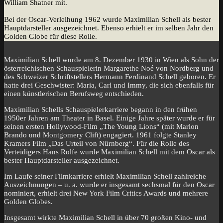
William Shatner mit.
Bei der Oscar-Verleihung 1962 wurde Maximilian Schell als bester
Hauptdarsteller ausgezeichnet. Ebenso erhielt er im selben Jahr den
Golden Globe für diese Rolle.
Maximilian Schell wurde am 8. Dezember 1930 in Wien als Sohn der
österreichischen Schauspielerin Margarethe Noé von Nordberg und
des Schweizer Schriftstellers Hermann Ferdinand Schell geboren. Er
hatte drei Geschwister: Maria, Carl und Immy, die sich ebenfalls für
einen künstlerischen Berufsweg entschieden.
Maximilian Schells Schauspielerkarriere begann in den frühen
1950er Jahren am Theater in Basel. Einige Jahre später wurde er für
seinen ersten Hollywood-Film „The Young Lions“ (mit Marlon
Brando und Montgomery Clift) engagiert. 1961 folgte Stanley
Kramers Film „Das Urteil von Nürnberg“. Für die Rolle des
Verteidigers Hans Rolfe wurde Maximilian Schell mit dem Oscar als
bester Hauptdarsteller ausgezeichnet.
Im Laufe seiner Filmkarriere erhielt Maximilian Schell zahlreiche
Auszeichnungen – u. a. wurde er insgesamt sechsmal für den Oscar
nominiert, erhielt drei New York Film Critics Awards und mehrere
Golden Globes.
Insgesamt wirkte Maximilian Schell in über 70 großen Kino- und