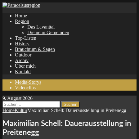
Home
Region
Das Lavanttal
Die neun Gemeinden
Top-Listen
History
Brauchtum & Sagen
Outdoor
Archiv
Über mich
Kontakt
Media-Storys
Videoclips
9. August 2026
Suchen
nach:
Home
Kultur
Maximilian Schell: Dauerausstellung in Preitenegg
Maximilian Schell: Dauerausstellung in
Preitenegg