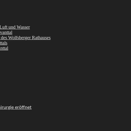
 Luft und Wasser
vanttal
l des Wolfsberger Rathauses
tals
nttal
rurgie eröffnet