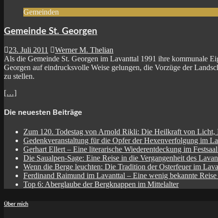
Gemeinden
Gemeinde St. Georgen
23. Juli 2011
Werner M. Thelian
Als die Gemeinde St. Georgen im Lavanttal 1991 ihre kommunale Eigen
Georgen auf eindrucksvolle Weise gelungen, die Vorzüge der Landsc
zu stellen.
[…]
Die neuesten Beiträge
Zum 120. Todestag von Arnold Rikli: Die Heilkraft von Licht,
Gedenkveranstaltung für die Opfer der Hexenverfolgung im La
Gerhart Ellert – Eine literarische Wiederentdeckung im Festsaa
Die Saualpen-Sage: Eine Reise in die Vergangenheit des Lavant
Wenn die Berge leuchten: Die Tradition der Osterfeuer im Lava
Ferdinand Raimund im Lavanttal – Eine wenig bekannte Reise
Top 6: Aberglaube der Bergknappen im Mittelalter
Über mich