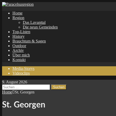
Home
Region
Das Lavanttal
Die neun Gemeinden
Top-Listen
History
Brauchtum & Sagen
Outdoor
Archiv
Über mich
Kontakt
Media-Storys
Videoclips
9. August 2026
Suchen
nach:
Home
St. Georgen
St. Georgen