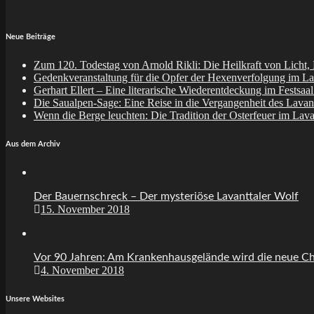
Neue Beiträge
Zum 120. Todestag von Arnold Rikli: Die Heilkraft von Licht,
Gedenkveranstaltung für die Opfer der Hexenverfolgung im La
Gerhart Ellert – Eine literarische Wiederentdeckung im Festsaa
Die Saualpen-Sage: Eine Reise in die Vergangenheit des Lavant
Wenn die Berge leuchten: Die Tradition der Osterfeuer im Lava
Aus dem Archiv
Der Bauernschreck – Der mysteriöse Lavanttaler Wolf
15. November 2018
Vor 90 Jahren: Am Krankenhausgelände wird die neue Chi
4. November 2018
Unsere Websites