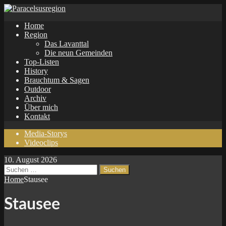
Home
Region
Das Lavanttal
Die neun Gemeinden
Top-Listen
History
Brauchtum & Sagen
Outdoor
Archiv
Über mich
Kontakt
Media-Storys
Videoclips
10. August 2026
Suchen
nach:
Home
Stausee
Stausee