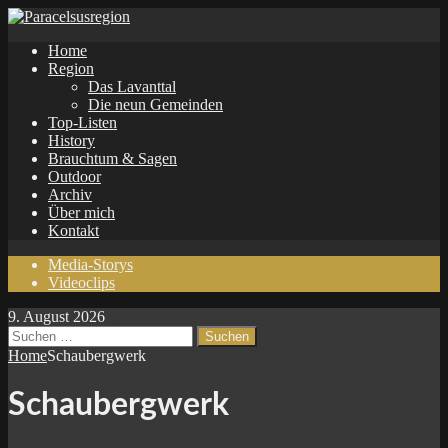
Home
Region
Das Lavanttal
Die neun Gemeinden
Top-Listen
History
Brauchtum & Sagen
Outdoor
Archiv
Über mich
Kontakt
Media-Storys
Videoclips
9. August 2026
Suchen
nach:
Home
Schaubergwerk
Schaubergwerk