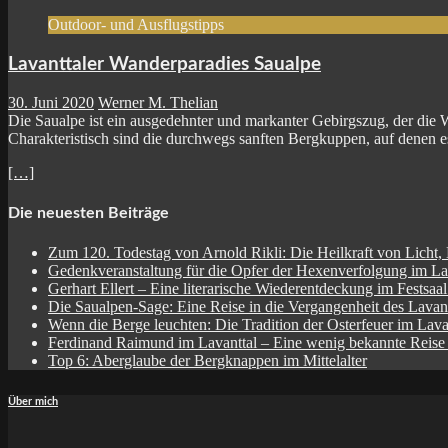
Outdoor- und Ausflugstipps
Lavanttaler Wanderparadies Saualpe
30. Juni 2020
Werner M. Thelian
Die Saualpe ist ein ausgedehnter und markanter Gebirgszug, der die 
Charakteristisch sind die durchwegs sanften Bergkuppen, auf denen es
[…]
Die neuesten Beiträge
Zum 120. Todestag von Arnold Rikli: Die Heilkraft von Licht,
Gedenkveranstaltung für die Opfer der Hexenverfolgung im La
Gerhart Ellert – Eine literarische Wiederentdeckung im Festsaa
Die Saualpen-Sage: Eine Reise in die Vergangenheit des Lavant
Wenn die Berge leuchten: Die Tradition der Osterfeuer im Lava
Ferdinand Raimund im Lavanttal – Eine wenig bekannte Reise
Top 6: Aberglaube der Bergknappen im Mittelalter
Über mich