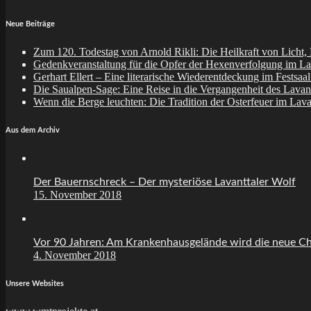
Neue Beiträge
Zum 120. Todestag von Arnold Rikli: Die Heilkraft von Licht,
Gedenkveranstaltung für die Opfer der Hexenverfolgung im La
Gerhart Ellert – Eine literarische Wiederentdeckung im Festsaa
Die Saualpen-Sage: Eine Reise in die Vergangenheit des Lavant
Wenn die Berge leuchten: Die Tradition der Osterfeuer im Lava
Aus dem Archiv
Der Bauernschreck – Der mysteriöse Lavanttaler Wolf
15. November 2018
Vor 90 Jahren: Am Krankenhausgelände wird die neue Chi
4. November 2018
Unsere Websites