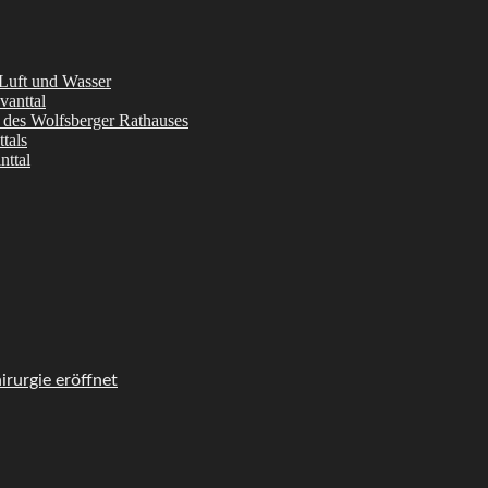
 Luft und Wasser
vanttal
l des Wolfsberger Rathauses
tals
nttal
rurgie eröffnet