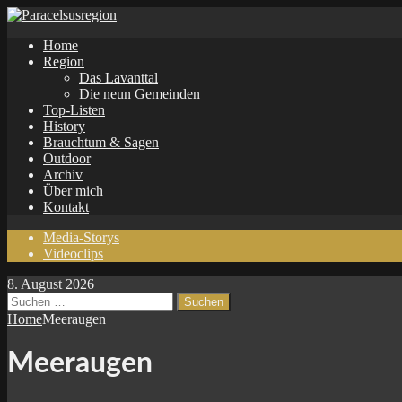
Home
Region
Das Lavanttal
Die neun Gemeinden
Top-Listen
History
Brauchtum & Sagen
Outdoor
Archiv
Über mich
Kontakt
Media-Storys
Videoclips
8. August 2026
Suchen
nach:
Home
Meeraugen
Meeraugen