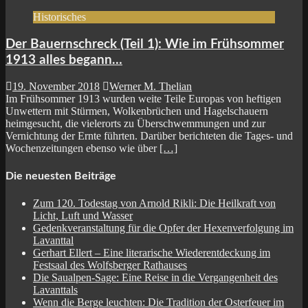
Historisches
Der Bauernschreck (Teil 1): Wie im Frühsommer
1913 alles begann…
19. November 2018
Werner M. Thelian
Im Frühsommer 1913 wurden weite Teile Europas von heftigen
Unwettern mit Stürmen, Wolkenbrüchen und Hagelschauern
heimgesucht, die vielerorts zu Überschwemmungen und zur
Vernichtung der Ernte führten. Darüber berichteten die Tages- und
Wochenzeitungen ebenso wie über
[…]
Die neuesten Beiträge
Zum 120. Todestag von Arnold Rikli: Die Heilkraft von
Licht, Luft und Wasser
Gedenkveranstaltung für die Opfer der Hexenverfolgung im
Lavanttal
Gerhart Ellert – Eine literarische Wiederentdeckung im
Festsaal des Wolfsberger Rathauses
Die Saualpen-Sage: Eine Reise in die Vergangenheit des
Lavanttals
Wenn die Berge leuchten: Die Tradition der Osterfeuer im