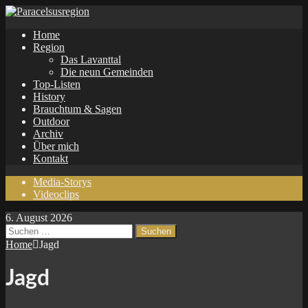
Home
Region
Das Lavanttal
Die neun Gemeinden
Top-Listen
History
Brauchtum & Sagen
Outdoor
Archiv
Über mich
Kontakt
Media-Storys
Videoclips
6. August 2026
Suchen
nach:
Home
Jagd
Jagd