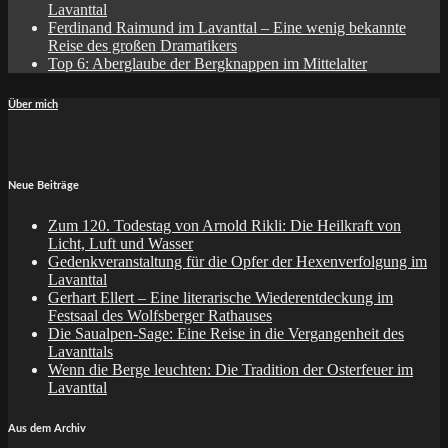
Lavanttal
Ferdinand Raimund im Lavanttal – Eine wenig bekannte
Reise des großen Dramatikers
Top 6: Aberglaube der Bergknappen im Mittelalter
Über mich
Neue Beiträge
Zum 120. Todestag von Arnold Rikli: Die Heilkraft von
Licht, Luft und Wasser
Gedenkveranstaltung für die Opfer der Hexenverfolgung im
Lavanttal
Gerhart Ellert – Eine literarische Wiederentdeckung im
Festsaal des Wolfsberger Rathauses
Die Saualpen-Sage: Eine Reise in die Vergangenheit des
Lavanttals
Wenn die Berge leuchten: Die Tradition der Osterfeuer im
Lavanttal
Aus dem Archiv