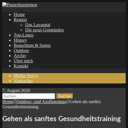
Home
Region
Das Lavanttal
Die neun Gemeinden
Top-Listen
History
Brauchtum & Sagen
Outdoor
Archiv
Über mich
Kontakt
Media-Storys
Videoclips
7. August 2026
Suchen
nach:
Home
Outdoor- und Ausflugstipps
Gehen als sanftes
Gesundheitstraining
Gehen als sanftes Gesundheitstraining