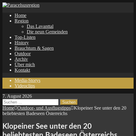
Home
Region
Das Lavanttal
Die neun Gemeinden
Top-Listen
History
Brauchtum & Sagen
Outdoor
Archiv
Über mich
Kontakt
Media-Storys
Videoclips
7. August 2026
Suchen
nach:
Home
Outdoor- und Ausflugstipps
Klopeiner See unter den 20
beliebtesten Badeseen Österreichs
Klopeiner See unter den 20
beliebtesten Badeseen Österreichs