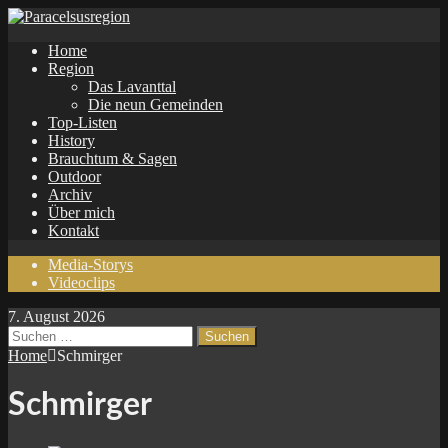
Home
Region
Das Lavanttal
Die neun Gemeinden
Top-Listen
History
Brauchtum & Sagen
Outdoor
Archiv
Über mich
Kontakt
Media-Storys
Videoclips
7. August 2026
Suchen
nach:
Home
Schmirger
Schmirger