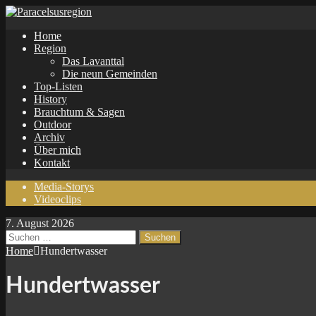
Home
Region
Das Lavanttal
Die neun Gemeinden
Top-Listen
History
Brauchtum & Sagen
Outdoor
Archiv
Über mich
Kontakt
Media-Storys
Videoclips
7. August 2026
Suchen
nach:
Home
Hundertwasser
Hundertwasser