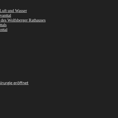
 Luft und Wasser
vanttal
l des Wolfsberger Rathauses
tals
nttal
rurgie eröffnet