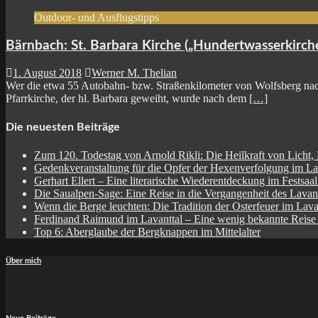
Outdoor- und Ausflugstipps
Bärnbach: St. Barbara Kirche („Hundertwasserkirch
1. August 2018
Werner M. Thelian
Wer die etwa 55 Autobahn- bzw. Straßenkilometer von Wolfsberg nac
Pfarrkirche, der hl. Barbara geweiht, wurde nach dem
[…]
Die neuesten Beiträge
Zum 120. Todestag von Arnold Rikli: Die Heilkraft von Licht,
Gedenkveranstaltung für die Opfer der Hexenverfolgung im La
Gerhart Ellert – Eine literarische Wiederentdeckung im Festsaa
Die Saualpen-Sage: Eine Reise in die Vergangenheit des Lavant
Wenn die Berge leuchten: Die Tradition der Osterfeuer im Lava
Ferdinand Raimund im Lavanttal – Eine wenig bekannte Reise
Top 6: Aberglaube der Bergknappen im Mittelalter
Über mich