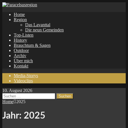
Home
Region
Das Lavanttal
Die neun Gemeinden
Top-Listen
History
Brauchtum & Sagen
Outdoor
Archiv
Über mich
Kontakt
Media-Storys
Videoclips
10. August 2026
Suchen
nach:
Home
2025
Jahr:
2025