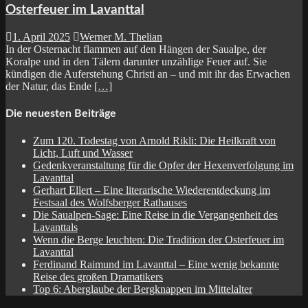
Osterfeuer im Lavanttal
1. April 2025
Werner M. Thelian
In der Osternacht flammen auf den Hängen der Saualpe, der
Koralpe und in den Tälern darunter unzählige Feuer auf. Sie
kündigen die Auferstehung Christi an – und mit ihr das Erwachen
der Natur, das Ende
[…]
Die neuesten Beiträge
Zum 120. Todestag von Arnold Rikli: Die Heilkraft von
Licht, Luft und Wasser
Gedenkveranstaltung für die Opfer der Hexenverfolgung im
Lavanttal
Gerhart Ellert – Eine literarische Wiederentdeckung im
Festsaal des Wolfsberger Rathauses
Die Saualpen-Sage: Eine Reise in die Vergangenheit des
Lavanttals
Wenn die Berge leuchten: Die Tradition der Osterfeuer im
Lavanttal
Ferdinand Raimund im Lavanttal – Eine wenig bekannte
Reise des großen Dramatikers
Top 6: Aberglaube der Bergknappen im Mittelalter